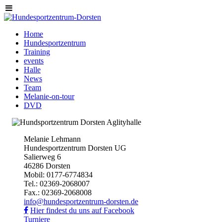
Home
Hundesportzentrum
Training
events
Halle
News
Team
Melanie-on-tour
DVD
Melanie Lehmann
Hundesportzentrum Dorsten UG
Salierweg 6
46286 Dorsten
Mobil: 0177-6774834
Tel.: 02369-2068007
Fax.: 02369-2068008
info@hundesportzentrum-dorsten.de
Hier findest du uns auf Facebook
Turniere