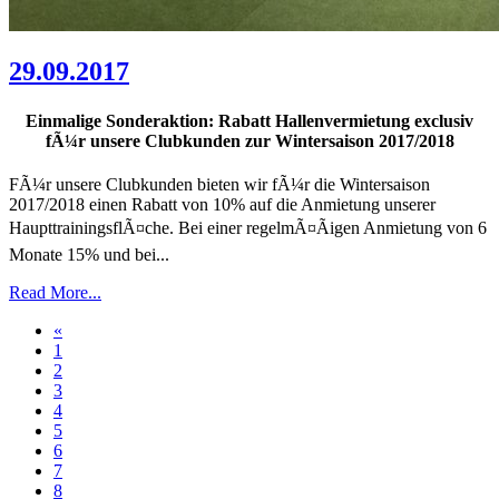
29.09.2017
Einmalige Sonderaktion: Rabatt Hallenvermietung exclusiv
fÃ¼r unsere Clubkunden zur Wintersaison 2017/2018
FÃ¼r unsere Clubkunden bieten wir fÃ¼r die Wintersaison
2017/2018 einen Rabatt von 10% auf die Anmietung unserer
HaupttrainingsflÃ¤che. Bei einer regelmÃ¤Ãigen Anmietung von 6
Monate 15% und bei...
Read More...
«
1
2
3
4
5
6
7
8