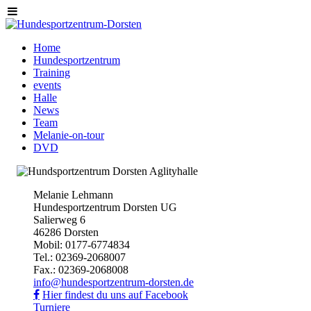
Home
Hundesportzentrum
Training
events
Halle
News
Team
Melanie-on-tour
DVD
Melanie Lehmann
Hundesportzentrum Dorsten UG
Salierweg 6
46286 Dorsten
Mobil: 0177-6774834
Tel.: 02369-2068007
Fax.: 02369-2068008
info@hundesportzentrum-dorsten.de
Hier findest du uns auf Facebook
Turniere